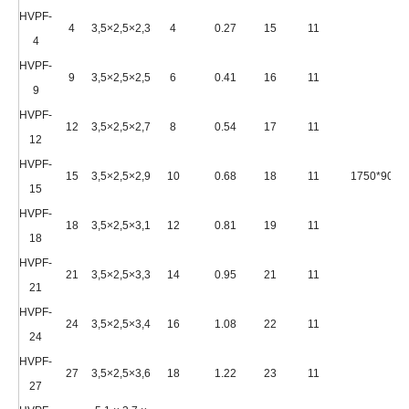
HVPF-
4
3,5×2,5×2,3
4
0.27
15
11
4
HVPF-
9
3,5×2,5×2,5
6
0.41
16
11
9
HVPF-
12
3,5×2,5×2,7
8
0.54
17
11
12
HVPF-
15
3,5×2,5×2,9
10
0.68
18
11
1750*900
15
HVPF-
18
3,5×2,5×3,1
12
0.81
19
11
18
HVPF-
21
3,5×2,5×3,3
14
0.95
21
11
21
HVPF-
24
3,5×2,5×3,4
16
1.08
22
11
24
HVPF-
27
3,5×2,5×3,6
18
1.22
23
11
27