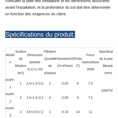
consulter la taille des fondations et les dimensions associées
avant l'installation, et la profondeur du sol doit être déterminée
en fonction des exigences du client.
Spécifications du produit:
Surface
Filtration
Spécification
Modèl
Dimension
Force
de
Quantité
Volume(m3)
Poids
de la plaque
e
globale
hydraulique
filtration
de
(H=45mm)
(T)
filtrante
m (L×L×H)
(KW)
(m2)
plaques
(mm)
HVPF-
1
2,5×1,5×2,0
2
0.05
8
7.5
1
1000*550
HVPF-
2
2,5×1,5×2,2
4
0.09
9
7.5
2
HVPF-
3
3,5×2,5×2,2
2
0.16
14
11
3