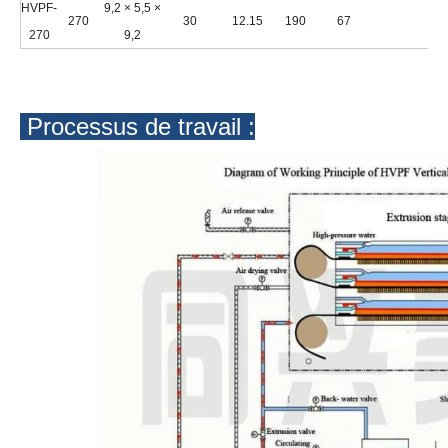
HVPF-
9,2 × 5,5 ×
270
30
12.15
190
67
270
9,2
Processus de travail :