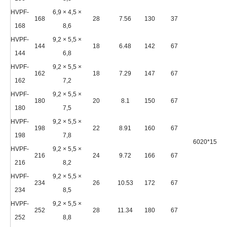
HVPF-
6,9 × 4,5 ×
168
28
7.56
130
37
168
8,6
HVPF-
9,2 × 5,5 ×
144
18
6.48
142
67
144
6,8
HVPF-
9,2 × 5,5 ×
162
18
7.29
147
67
162
7,2
HVPF-
9,2 × 5,5 ×
180
20
8.1
150
67
180
7,5
HVPF-
9,2 × 5,5 ×
198
22
8.91
160
67
198
7,8
6020*1500
HVPF-
9,2 × 5,5 ×
216
24
9.72
166
67
216
8,2
HVPF-
9,2 × 5,5 ×
234
26
10.53
172
67
234
8,5
HVPF-
9,2 × 5,5 ×
252
28
11.34
180
67
252
8,8