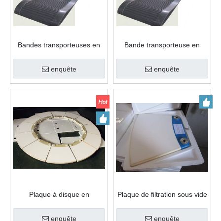
Bandes transporteuses en
Bande transporteuse en
caoutchouc, prix d'usine,
caoutchouc de haute qualité
offre spéciale, pour
- Prix d'usine compétitif pour
enquête
enquête
sable/mine/broyeur de
le sable, les mines, les
pierre/charbon
concasseurs de pierres et le
charbon
Plaque à disque en
Plaque de filtration sous vide
céramique
en céramique
enquête
enquête