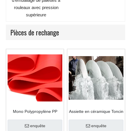
d'emballage de palettes à
us
rouleaux avec pression
supérieure
Pièces de rechange
Mono Polypropylène PP
Assiette en céramique Toncin
Filtre Tissu pour la presse à
pour filtre à vide en
filtre
céramique
enquête
enquête