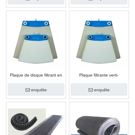
Plaque de disque filtrant en
Plaque filtrante verti-
céramique dans l'industrie
céramique personnalisée
chimique
pour l'industrie minière
enquête
enquête