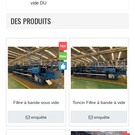
vide DU
DES PRODUITS
Filtre à bande sous vide
Toncin Filtre à bande à vide
horizontal TONCIN DU –
horizontal pour les
Déshydratation et lavage des
opérations à grande échelle
enquête
enquête
gâteaux à haut débit