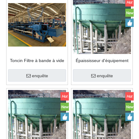
Toncin Filtre à bande à vide
Épaississeur d'équipement
horizontal industriel
de traitement minéral
d'épaississement de
enquête
enquête
transmission centrale pour le
minerai d'or