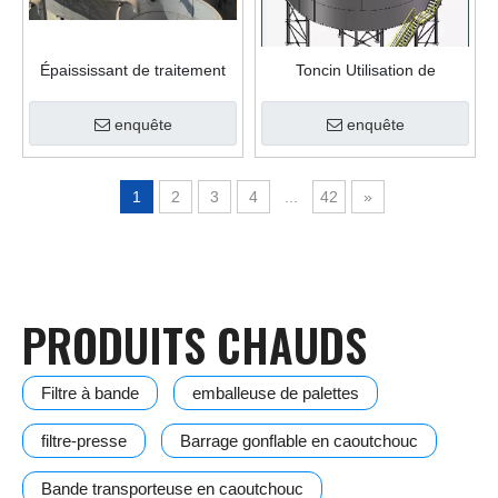
Épaississant de traitement
Toncin Utilisation de
des minéraux de grande
l'épaississeur SGN dans
capacité, structure avancée
l'exploitation
enquête
enquête
minière : informations sur la
conception
1
2
3
4
...
42
»
PRODUITS CHAUDS
Filtre à bande
emballeuse de palettes
filtre-presse
Barrage gonflable en caoutchouc
Bande transporteuse en caoutchouc