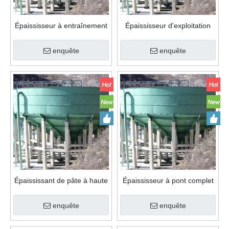
Épaississeur à entraînement
Épaississeur d'exploitation
central pour usine
minière de concentration de
d'enrichissement du minerai
minerai, entraînement
enquête
enquête
de fer et de cuivre doré
Central, épaississant à taux
de pulpe élevé pour la
Concentration de minerai
d'or
Épaississant de pâte à haute
Épaississeur à pont complet
efficacité pour la
à entraînement central pour
concentration de minerai d'or
l'épaississement et la
enquête
enquête
déshydratation des boues
minérales à grande échelle