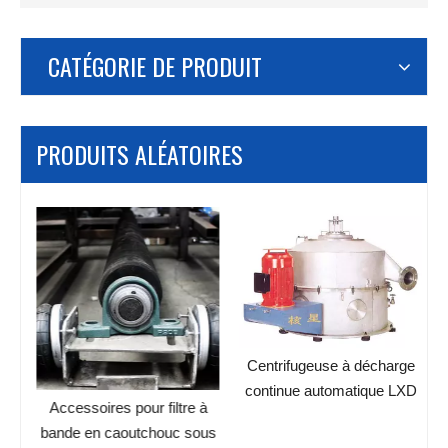
CATÉGORIE DE PRODUIT
PRODUITS ALÉATOIRES
Centrifugeuse à décharge
continue automatique LXD
Accessoires pour filtre à
Z
bande en caoutchouc sous