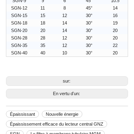
SGN-9
9
6
45°
10.5
SGN-12
11
8
45°
14
SGN-15
15
12
30°
16
SGN-18
18
14
30°
19
SGN-20
20
14
30°
20
SGN-28
28
12
30°
20
SGN-35
35
12
30°
22
SGN-40
40
10
30°
20
sur:
En vertu d'un:
Épaississant
Nouvelle énergie
Épaississement efficace du lecteur central GNZ
SGN
Le filtre à membrane tubulaire MGM