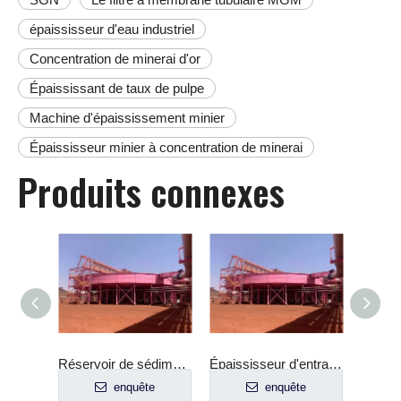
épaississeur d'eau industriel
Concentration de minerai d'or
Épaississant de taux de pulpe
Machine d'épaississement minier
Épaississeur minier à concentration de minerai
Produits connexes
Machine d'épaississement de la série GNZ pour l'exploitation minière du charbon, du kaolin et des usines d'enrichissement des minéraux
Réservoir de sédiments adapté aux besoins du client d'épaississant de traitement d'épaississement d'acide de rebut
Épaississeur d'entraînement central à haut débit de déshydratation des résidus de lixiviation de la Chine
e
enquête
enquête