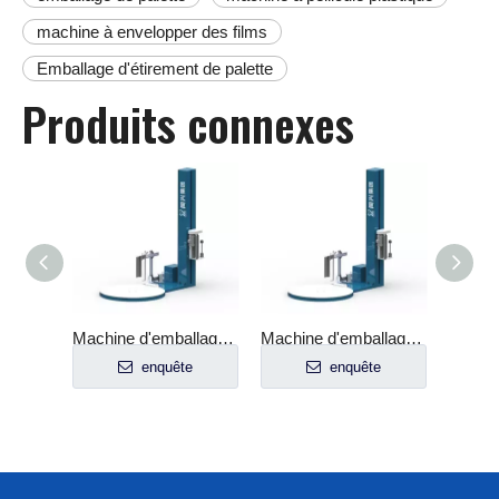
machine à envelopper des films
Emballage d'étirement de palette
Produits connexes
Machine d'emballage d'emballage de palettes télécommandée avec dispositif de rupture de film
Machine d'emballage de palettes entièrement automatique, avec dispositif de découpe de film
Machine d'emballage étirable entièrement automatique avec dispositif de découpe de film
e
enquête
enquête