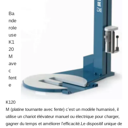
Ba
nde
role
use
K1
20
M
ave
c
fent
e
K120
M (platine tournante avec fente) c'est un modèle humanisé, il
utilise un chariot élévateur manuel ou électrique pour charger,
gagner du temps et améliorer l'efficacité.Le dispositif unique de