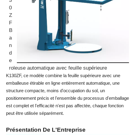
3
0
Z
F
B
a
n
d
e
roleuse automatique avec feuille supérieure
K130ZF, ce modèle combine la feuille supérieure avec une
emballeuse étirable en ligne entièrement automatique, une
structure compacte, moins d'occupation du sol, un
positionnement précis et l'ensemble du processus d'emballage
est complet et l'efficacité n'est pas affectée, chaque fonction
peut être utilisée séparément.
Présentation De L'Entreprise