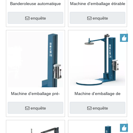
Banderoleuse automatique
Machine d'emballage étirable
de palettes avec plateau
pour palettes avec fente pour
tournant de type M
chariot élévateur
enquête
enquête
Machine d'emballage pré-
Machine d'emballage de
étirable Machine d'emballage
palettes étirables avec
étirable de palettes avec
plateau supérieur
enquête
enquête
fente pour chariot élévateur