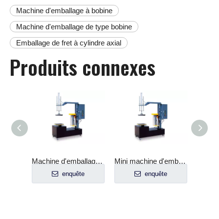
Machine d'emballage à bobine
Machine d'emballage de type bobine
Emballage de fret à cylindre axial
Produits connexes
Type de cadre Distributeur de feuilles supérieures
Machine d'emballage extensible sans palette
Mini machine d'emballage de barils Mini machine d'emballage étirable Machine d'emballage
e
enquête
enquête