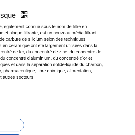
disque
ue, également connue sous le nom de filtre en
et plaque filtrante, est un nouveau média filtrant
t de carbure de silicium selon des techniques
s en céramique ont été largement utilisées dans la
ncentré de fer, du concentré de zinc, du concentré de
 du concentré d'aluminium, du concentré d'or et
ques et dans la séparation solide-liquide du charbon,
er, pharmaceutique, fibre chimique, alimentation,
t autres secteurs.