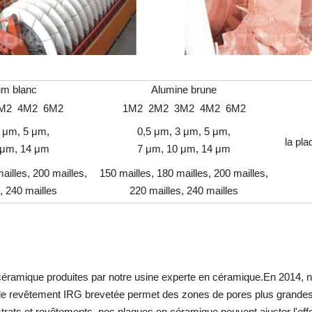
um blanc
Alumine brune
M2 4M2 6M2
1M2 2M2 3M2 4M2 6M2
3 μm, 5 μm,
0,5 μm, 3 μm, 5 μm,
la pla
 μm, 14 μm
7 μm, 10 μm, 14 μm
ailles, 200 mailles,
150 mailles, 180 mailles, 200 mailles,
, 240 mailles
220 mailles, 240 mailles
n céramique produites par notre usine experte en céramique.En 2014
e revêtement IRG brevetée permet des zones de pores plus grandes, 
ubstrats et revêtements, nos plaques en céramique peuvent ajuster l'effe