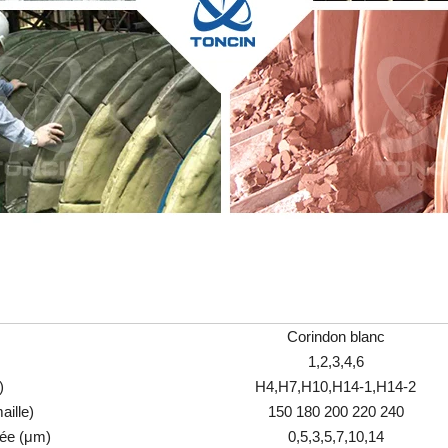
Corindon blanc
1,2,3,4,6
)
H4,H7,H10,H14-1,H14-2
aille)
150 180 200 220 240
iée (μm)
0,5,3,5,7,10,14