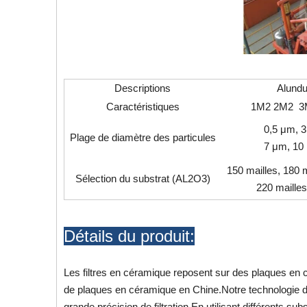
Descriptions
Alund
Caractéristiques
1M2 2M2 3
0,5 μm, 
Plage de diamètre des particules
7 μm, 10
150 mailles, 180 m
Sélection du substrat (AL2O3)
220 mailles
Détails du produit:
Les filtres en céramique reposent sur des plaques e
de plaques en céramique en Chine.Notre technologie d
grande précision de filtration.En utilisant différents s