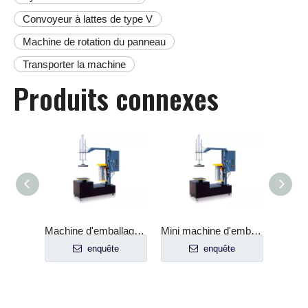
Convoyeur à lattes de type V
Machine de rotation du panneau
Transporter la machine
Produits connexes
Machine d'emballage extensible sans palette
Mini machine d'emballage de barils Mini machine d'emballage étirable Machine d'emballage
Machine de conditionnement d'enroulement de papier de petit cylindre
e
enquête
enquête