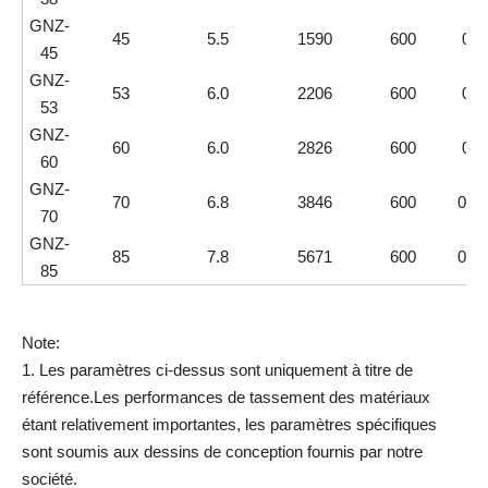
GNZ-
45
5.5
1590
600
0,0
45
GNZ-
53
6.0
2206
600
0,0
53
GNZ-
60
6.0
2826
600
0,0
60
GNZ-
70
6.8
3846
600
0,02
70
GNZ-
85
7.8
5671
600
0,02
85
Note:
1. Les paramètres ci-dessus sont uniquement à titre de
référence.Les performances de tassement des matériaux
étant relativement importantes, les paramètres spécifiques
sont soumis aux dessins de conception fournis par notre
société.