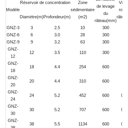
Réservoir de concentration
Zone
Vite
de levage
Modèle
sédimentaire
rotat
du
Diamètre(m)
Profondeur(m)
(m2)
râteau
râteau(mm)
GNZ-3
3
2.5
10
300
0,1
GNZ-6
6
3.0
28
300
0,1
GNZ-9
9
3.2
63
300
0,1
GNZ-
12
3.5
110
300
0,1
12
GNZ-
18
4.4
254
600
0,1
18
GNZ-
20
4.4
310
600
0,1
20
GNZ-
24
5.2
452
600
0,0
24
GNZ-
30
5.2
707
600
0,0
30
GNZ-
38
5.5
1134
600
0,0
38