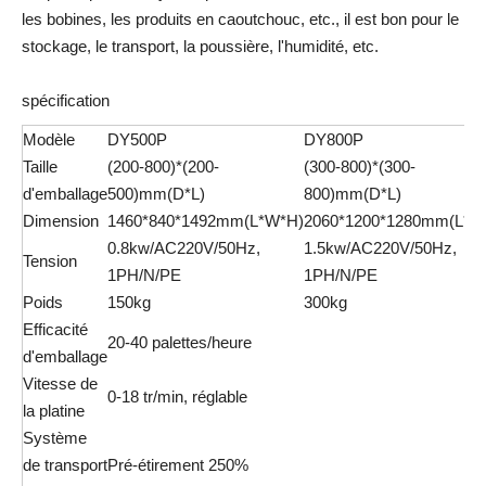
les bobines, les produits en caoutchouc, etc., il est bon pour le
stockage, le transport, la poussière, l'humidité, etc.
spécification
Modèle
DY500P
DY800P
Taille
(200-800)*(200-
(300-800)*(300-
d'emballage
500)mm(D*L)
800)mm(D*L)
Dimension
1460*840*1492mm(L*W*H)
2060*1200*1280mm(L*W
0.8kw/AC220V/50Hz,
1.5kw/AC220V/50Hz,
Tension
1PH/N/PE
1PH/N/PE
Poids
150kg
300kg
Efficacité
20-40 palettes/heure
d'emballage
Vitesse de
0-18 tr/min, réglable
la platine
Système
de transport
Pré-étirement 250%