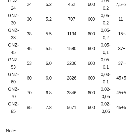
GNZ-
0,05-
24
5.2
452
600
7,5+2,2
24
0,2
GNZ-
0,05-
30
5.2
707
600
11+3
30
0,2
GNZ-
0,05-
38
5.5
1134
600
15+4
38
0,2
GNZ-
0,05-
45
5.5
1590
600
37+4
45
0,1
GNZ-
0,05-
53
6.0
2206
600
37+4
53
0,1
GNZ-
0,03-
60
6.0
2826
600
45+5,5
60
0,1
GNZ-
0,02-
70
6.8
3846
600
45+5,5
70
0,05
GNZ-
0,02-
85
7.8
5671
600
45+5,5
85
0,05
Note: