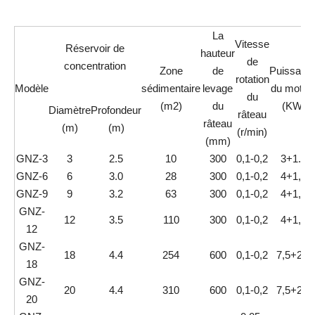
La
Vitesse
Réservoir de
hauteur
de
concentration
Zone
de
Puissanc
rotation
Modèle
sédimentaire
levage
du moteu
du
(m2)
du
(KW)
Diamètre
Profondeur
râteau
râteau
(m)
(m)
(r/min)
(mm)
GNZ-3
3
2.5
10
300
0,1-0,2
3+1.1
GNZ-6
6
3.0
28
300
0,1-0,2
4+1,5
GNZ-9
9
3.2
63
300
0,1-0,2
4+1,5
GNZ-
12
3.5
110
300
0,1-0,2
4+1,5
12
GNZ-
18
4.4
254
600
0,1-0,2
7,5+2,2
18
GNZ-
20
4.4
310
600
0,1-0,2
7,5+2,2
20