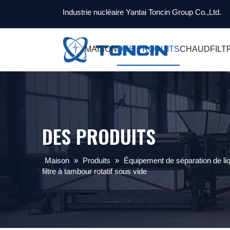
Industrie nucléaire Yantai Toncin Group Co.,Ltd.
MAISON
DES PRODUITS
CHAUD
FILT
DES PRODUITS
Maison
»
Produits
»
Équipement de séparation de liq
filtre à tambour rotatif sous vide