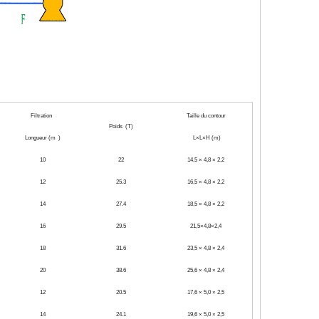
Filtration
Taille du contour
Poids (T)
Longueur (m )
L×L×H (m)
10
22
14,5 × 4,8 × 2,2
12
25.3
16,5 × 4,8 × 2,2
14
27.4
18,5 × 4,8 × 2,2
16
29.5
21,5×4,8×2,4
18
31.6
23,5 × 4,8 × 2,4
20
38.6
25,6 × 4,8 × 2,4
12
20.5
17,6 × 5,0 × 2,5
14
24.1
19,6 × 5,0 × 2,5