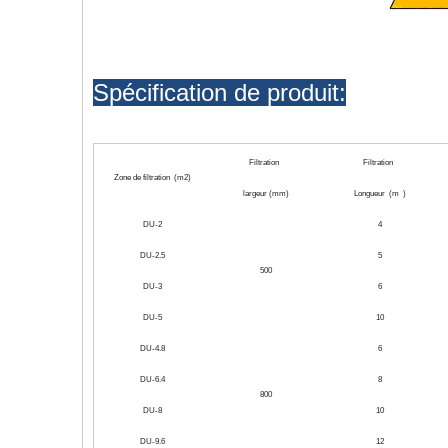
Spécification de produit:
Filtration
Filtration
Zone de filtration (m2)
largeur (mm)
Longueur (m )
DU-2
4
DU-2.5
5
500
DU-3
6
DU-5
10
DU-4.8
6
DU-6.4
8
800
DU-8
10
DU-9.6
12