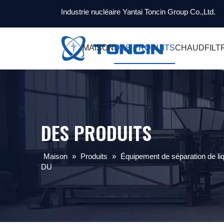
Industrie nucléaire Yantai Toncin Group Co.,Ltd.
MAISON
DES PRODUITS
CHAUD
FILT
DES PRODUITS
Maison
»
Produits
»
Équipement de séparation de liq
DU