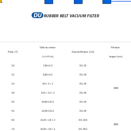
Taille du contour
Filtration
Poids (T)
Zone de filtration (m2)
L×L×H (m)
largeur (mm)
3.0
7,82×2×2
DU-25
3.2
8,82×2×2
DU-30
3.4
9,9 × 2 × 2
DU-35
2500
3.8
14,0 × 2,2 × 2
DU-40
5.0
10,05×2,5×2
DU-45
5.5
12,05×2,5×2
DU-50
6.0
14,10 × 2,6 × 2
DU-33.6
2800
7.0
16,25 × 2,6 × 2
DU-39.2