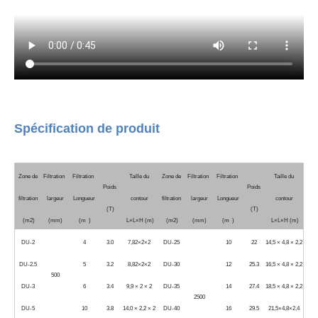
Spécification de produit
Zone de
Filtration
Filtration
Taille du
Zone de
Filtration
Filtration
Taille du
Poids
Poids
filtration
largeur
Longueur
contour
filtration
largeur
Longueur
contour
(T)
(T)
(m2)
(mm)
(m )
L×L×H (m)
(m2)
(mm)
(m )
L×L×H (m)
DU-2
4
3.0
7,82×2×2
DU-25
10
22
14,5 × 4,8 × 2,2
DU-2.5
5
3.2
8,82×2×2
DU-30
12
25.3
16,5 × 4,8 × 2,2
500
DU-3
6
3.4
9,9 × 2 × 2
DU-35
14
27.4
18,5 × 4,8 × 2,2
2500
DU-5
10
3.8
14,0 × 2,2 × 2
DU-40
16
29.5
21,5×4,8×2,4