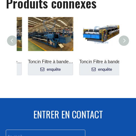
Produits connexes
Toncin Filtre à bande à vide horizontal pour les opérations à grande échelle
Toncin Filtre à bande à vide horizontal industriel
Toncin Filtre à bande à vide horizontal industriel, haute performance
e
enquête
enquête
ENTRER EN CONTACT