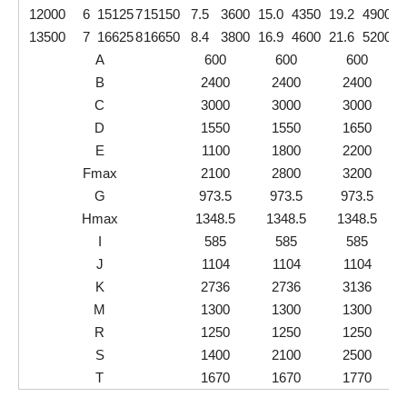
12000
6
15125
7
15150
7.5
3600
15.0
4350
19.2
4900
2
13500
7
16625
8
16650
8.4
3800
16.9
4600
21.6
5200
2
A
600
600
600
B
2400
2400
2400
C
3000
3000
3000
D
1550
1550
1650
E
1100
1800
2200
Fmax
2100
2800
3200
G
973.5
973.5
973.5
Hmax
1348.5
1348.5
1348.5
I
585
585
585
J
1104
1104
1104
K
2736
2736
3136
M
1300
1300
1300
R
1250
1250
1250
S
1400
2100
2500
T
1670
1670
1770