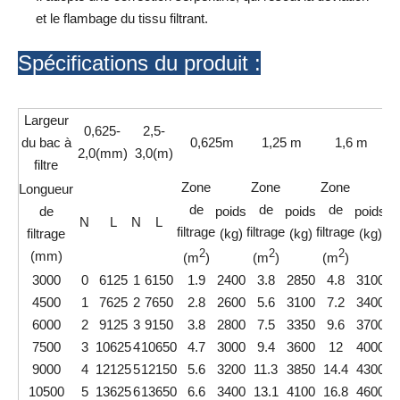
et le flambage du tissu filtrant.
Spécifications du produit :
Largeur
0,625-
2,5-
du bac à
0,625m
1,25 m
1,6 m
2,0(mm)
3,0(m)
filtre
Zone
Zone
Zone
Z
Longueur
de
de
de
de
poids
poids
poids
N
L
N
L
filtrage
filtrage
filtrage
fi
filtrage
(kg)
(kg)
(kg)
2
2
2
(mm)
(m
)
(m
)
(m
)
(
3000
0
6125
1
6150
1.9
2400
3.8
2850
4.8
3100
4500
1
7625
2
7650
2.8
2600
5.6
3100
7.2
3400
6000
2
9125
3
9150
3.8
2800
7.5
3350
9.6
3700
1
7500
3
10625
4
10650
4.7
3000
9.4
3600
12
4000
1
9000
4
12125
5
12150
5.6
3200
11.3
3850
14.4
4300
1
10500
5
13625
6
13650
6.6
3400
13.1
4100
16.8
4600
2