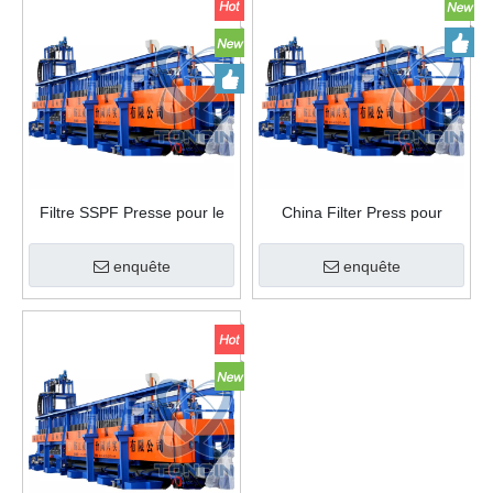
Filtre SSPF Presse pour le
China Filter Press pour
traitement du sulfate de
l'usine de transformation de
calcium des eaux usées de
l'or
enquête
enquête
haute qualité